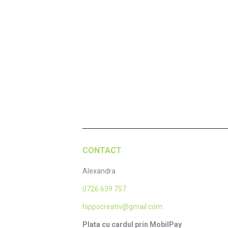
Felicitare Cosuletul cu lavanda
Feli
7,00
lei
Adaugă în coș
CONTACT
Alexandra
0726 639 757
hippocreativ@gmail.com
Plata cu cardul prin MobilPay