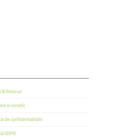
buchet
Felicitare îngeraș Crăciun
7,00
lei
Adaugă în coș
ri & Retururi
ni si conditii
ica de confidentialitate
rul GDPR