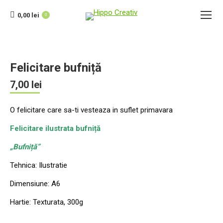
0,00
lei
0
Felicitare bufniță
7,00
lei
O felicitare care sa-ti vesteaza in suflet primavara
Felicitare ilustrata bufniță
„Bufniță”
Tehnica: Ilustratie
Dimensiune: A6
Hartie: Texturata, 300g