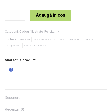
Cantitate
Adaugă în coș
Felicitare
bufniță
Categorii:
Cadouri Ilustrate
,
Felicitari
Etichete:
felicitare
felicitare ilustrata
flori
primavara
soricel
stropitoare
stropitoarea vesela
Share this product
Share
on
Facebook
Descriere
Recenzii (0)