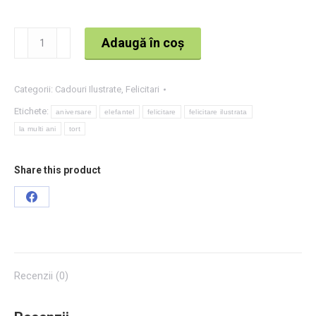
Cantitate
Adaugă în coș
Felicitare
La
Categorii:
Cadouri Ilustrate
,
Felicitari
multi
ani!
Etichete:
aniversare
elefantel
felicitare
felicitare ilustrata
la multi ani
tort
Share this product
Share
on
Facebook
Recenzii (0)