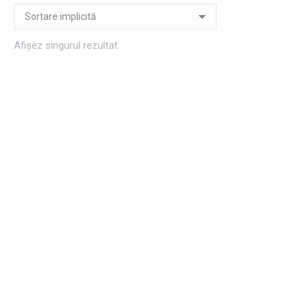
Afișez singurul rezultat
Semne de carte de
primăvară 4
5,00
lei
Adaugă în coș