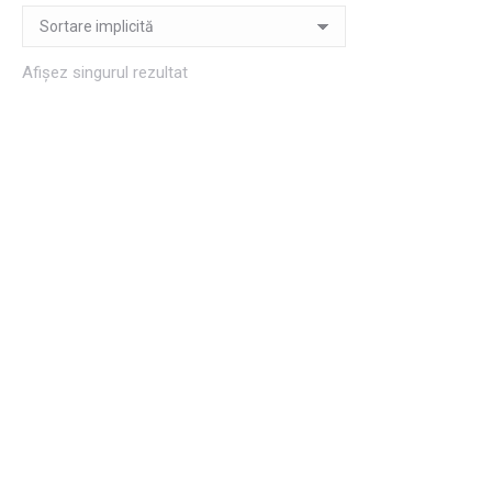
Afișez singurul rezultat
Semne de carte de
primăvară 4
5,00
lei
Adaugă în coș