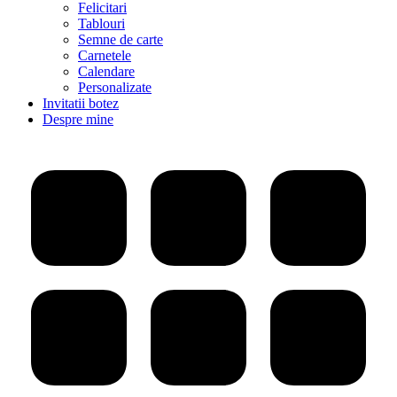
Felicitari
Tablouri
Semne de carte
Carnetele
Calendare
Personalizate
Invitatii botez
Despre mine