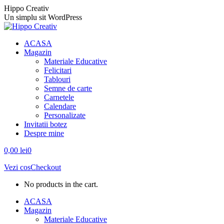
Skip
Hippo Creativ
to
Un simplu sit WordPress
content
Facebook
Instagram
ACASA
page
page
Magazin
opens
opens
Materiale Educative
in
in
Felicitari
new
new
Tablouri
window
window
Semne de carte
Carnetele
Calendare
Personalizate
Invitatii botez
Despre mine
0,00
lei
0
Vezi cos
Checkout
No products in the cart.
ACASA
Magazin
Materiale Educative