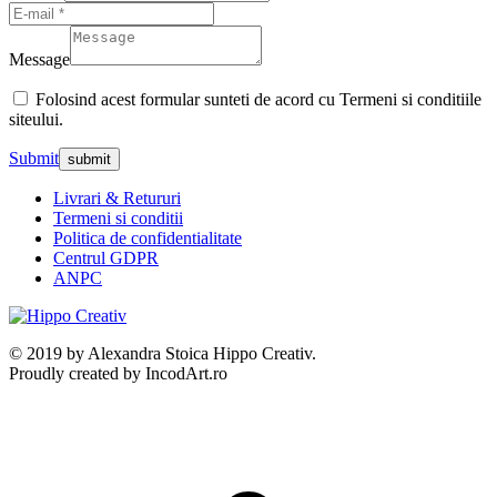
Message
Folosind acest formular sunteti de acord cu Termeni si conditiile
siteului.
Submit
Livrari & Retururi
Termeni si conditii
Politica de confidentialitate
Centrul GDPR
ANPC
© 2019 by Alexandra Stoica Hippo Creativ.
Proudly created by IncodArt.ro
t
T