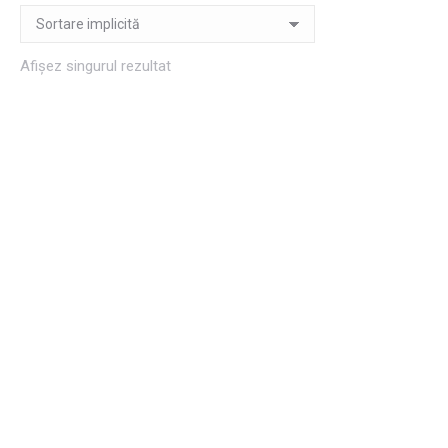
Afișez singurul rezultat
Semne de carte de
primăvară 3
5,00
lei
Adaugă în coș