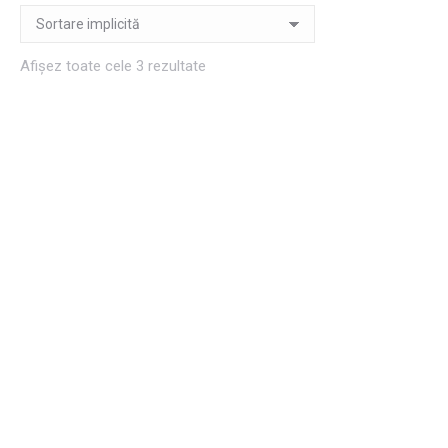
Afișez toate cele 3 rezultate
Felicitare Cosulet de
Tablou „Pui mic” – Floare
primavara
de mac
7,00
lei
26,00
lei
Adaugă în coș
Adaugă în coș