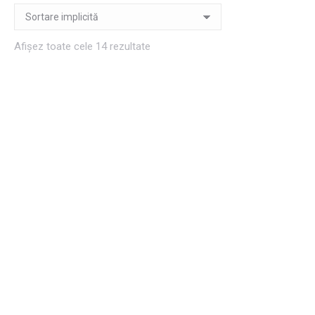
Afișez toate cele 14 rezultate
Agenda personalizata 10
Agenda personalizata 2
ani
ani
12,00
lei
12,00
lei
Adaugă în coș
Adaugă în coș