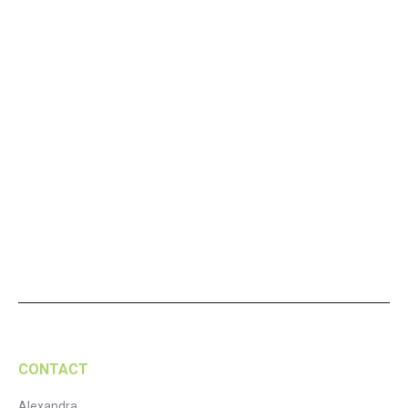
To do list flori
To do list soricel
16,00
lei
16,00
lei
Adaugă în coș
Adaugă în coș
CONTACT
Alexandra