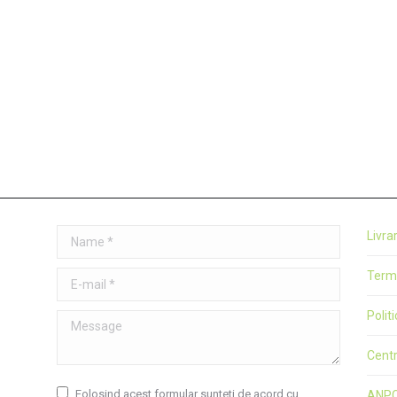
ana „Ploaie de mai”
35,00
lei
Adaugă în coș
Name *
Livra
Terme
E-mail *
Polit
Message
Cent
Folosind acest formular sunteti de acord cu
ANP