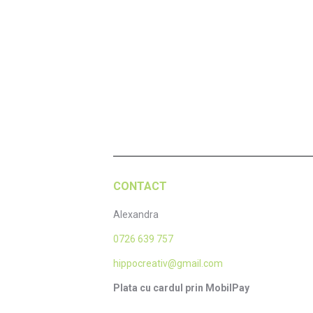
Cana „Mami de doi”
C
35,00
lei
Adaugă în coș
CONTACT
Alexandra
0726 639 757
hippocreativ@gmail.com
Plata cu cardul prin MobilPay