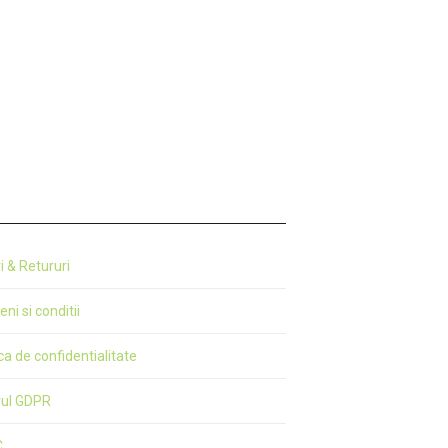
ri & Retururi
ni si conditii
ica de confidentialitate
rul GDPR
C