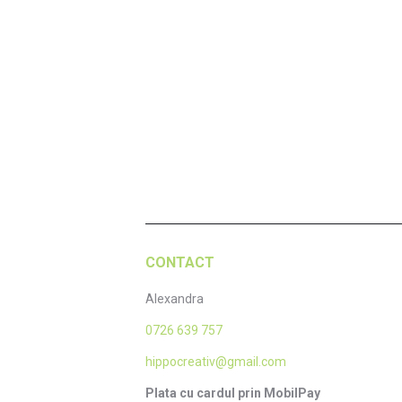
Set botez avion
100,00
lei
Adaugă în coș
CONTACT
Alexandra
0726 639 757
hippocreativ@gmail.com
Plata cu cardul prin MobilPay