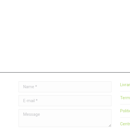
Name *
Livra
Terme
E-mail *
Polit
Message
Cent